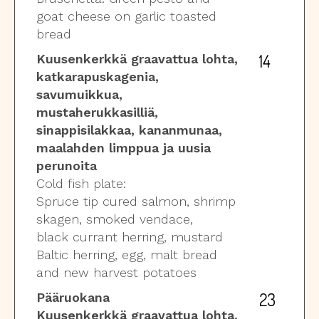
goat cheese on garlic toasted
bread
14
Kuusenkerkkä graavattua lohta,
katkarapuskagenia,
savumuikkua,
mustaherukkasilliä,
sinappisilakkaa, kananmunaa,
maalahden limppua ja uusia
perunoita
Cold fish plate:
Spruce tip cured salmon, shrimp
skagen, smoked vendace,
black currant herring, mustard
Baltic herring, egg, malt bread
and new harvest potatoes
23
Pääruokana
Kuusenkerkkä graavattua lohta,