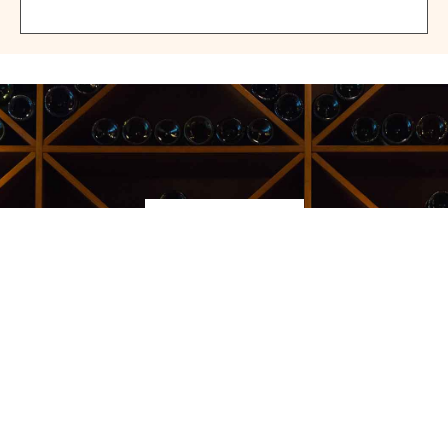
Kauppakeskus Sello
Leppävaarankatu 3-9
02600 ESPOO
p. 09-5123 6060