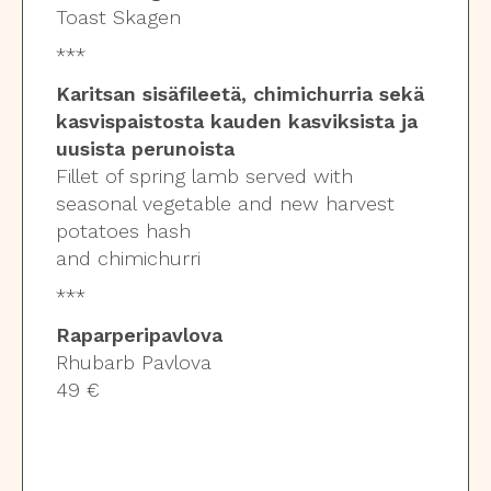
Toast Skagen
***
Karitsan sisäfileetä, chimichurria sekä
kasvispaistosta kauden kasviksista ja
uusista perunoista
Fillet of spring lamb served with
seasonal vegetable and new harvest
potatoes hash
and chimichurri
***
Raparperipavlova
Rhubarb Pavlova
49 €