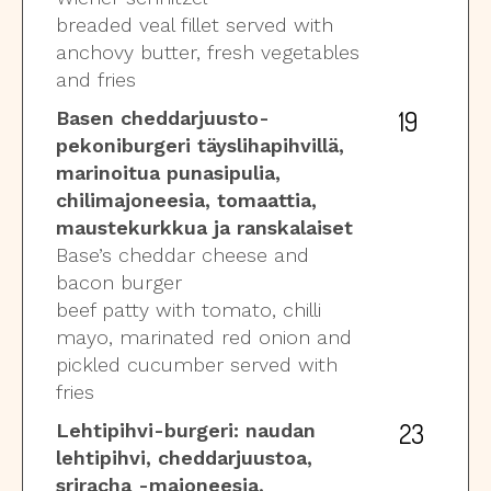
breaded veal fillet served with
anchovy butter, fresh vegetables
and fries
19
Basen cheddarjuusto-
pekoniburgeri täyslihapihvillä,
marinoitua punasipulia,
chilimajoneesia, tomaattia,
maustekurkkua ja ranskalaiset
Base’s cheddar cheese and
bacon burger
beef patty with tomato, chilli
mayo, marinated red onion and
pickled cucumber served with
fries
23
Lehtipihvi-burgeri: naudan
lehtipihvi, cheddarjuustoa,
sriracha -majoneesia,