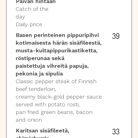
Päivän hintaan
Catch of the
day
Daily price
39
Basen perinteinen pippuripihvi
kotimaisesta härän sisäfileestä,
musta-kultapippurikastiketta,
röstiperunaa sekä
paistettuja vihreitä papuja,
pekonia ja sipulia
Classic pepper steak of Finnish
beef tenderloin,
creamy black-gold pepper sauce
served with potato rosti,
pan fried green beans, bacon
and onion
33
Karitsan sisäfileetä,