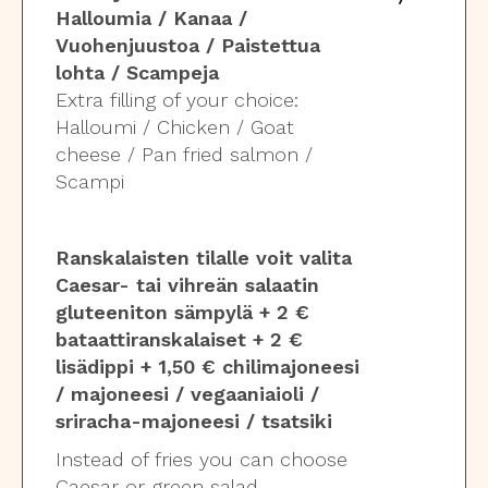
Halloumia / Kanaa /
Vuohenjuustoa / Paistettua
lohta / Scampeja
Extra filling of your choice:
Halloumi / Chicken / Goat
cheese / Pan fried salmon /
Scampi
Ranskalaisten tilalle voit valita
Caesar- tai vihreän salaatin
gluteeniton sämpylä + 2 €
bataattiranskalaiset + 2 €
lisädippi + 1,50 € chilimajoneesi
/ majoneesi / vegaaniaioli /
sriracha-majoneesi / tsatsiki
Instead of fries you can choose
Caesar or green salad