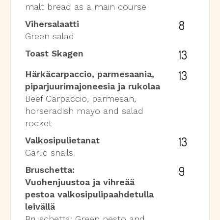
malt bread as a main course
8
Vihersalaatti
Green salad
13
Toast Skagen
13
Härkäcarpaccio, parmesaania,
piparjuurimajoneesia ja rukolaa
Beef Carpaccio, parmesan,
horseradish mayo and salad
rocket
13
Valkosipulietanat
Garlic snails
9
Bruschetta:
Vuohenjuustoa ja vihreää
pestoa valkosipulipaahdetulla
leivällä
Bruschetta: Green pesto and