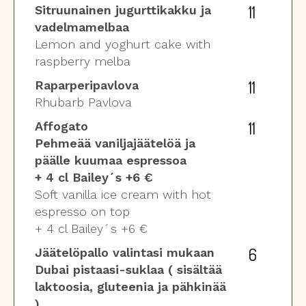
11
Sitruunainen jugurttikakku ja
vadelmamelbaa
Lemon and yoghurt cake with
raspberry melba
11
Raparperipavlova
Rhubarb Pavlova
11
Affogato
Pehmeää vaniljajäätelöä ja
päälle kuumaa espressoa
+ 4 cl Bailey´s +6 €
Soft vanilla ice cream with hot
espresso on top
+ 4 cl Bailey´s +6 €
6
Jäätelöpallo valintasi mukaan
Dubai pistaasi-suklaa ( sisältää
laktoosia, gluteenia ja pähkinää
)