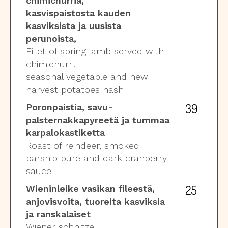
chimichurria,
kasvispaistosta kauden
kasviksista ja uusista
perunoista,
Fillet of spring lamb served with
chimichurri,
seasonal vegetable and new
harvest potatoes hash
39
Poronpaistia, savu-
palsternakkapyreetä ja tummaa
karpalokastiketta
Roast of reindeer, smoked
parsnip puré and dark cranberry
sauce
25
Wieninleike vasikan fileestä,
anjovisvoita, tuoreita kasviksia
ja ranskalaiset
Wiener schnitzel