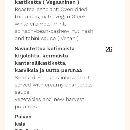
kastiketta ( Vegaaninen )
Roasted eggplant: Oven dried
tomatoes, oats, vegan Greek
white crumble, mint,
spinach-bean-cashew nut hash
and tahini-sauce ( Vegan )
26
Savustettua kotimaista
kirjolohta, kermaista
kantarellikastiketta,
kasviksia ja uutta perunaa
Smoked Finnish rainbow trout
served with creamy chanterelle
sauce,
vegetables and new harvest
potatoes
Päivän
kal