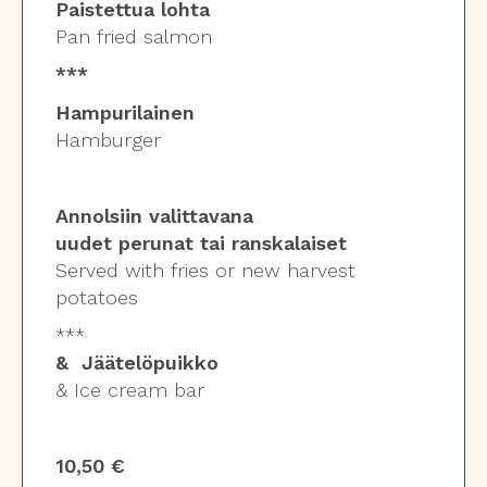
Paistettua lohta
Pan fried salmon
***
Hampurilainen
Hamburger
Annolsiin valittavana
uudet perunat tai r
anskalaiset
Served with fries or new harvest
potatoes
***
& Jäätelöpuikko
& Ice cream bar
10,50 €