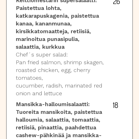
26
Keittiömestarin supersalaatti:
Paistettua lohta,
katkarapuskagenia, paistettua
kanaa, kananmunaa,
kirsikkatomaatteja, retiisiä,
marinoitua punasipulia,
salaattia, kurkkua
Chef´s super salad:
Pan fried salmon, shrimp skagen,
roasted chicken, egg, cherry
tomatoes,
cucumber, radish, marinated red
onion and lettuce
18
Mansikka-halloumisalaatti:
Tuoreita mansikoita, paistettua
halloumia, salaattia, tomaattia,
retiisiä, pinaattia, paahdettua
cashew-pähkinää ja mansikka-