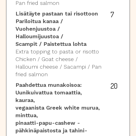
Pan fried salmon
7
Lisätäyte pastaan tai risottoon
Pariloitua kanaa /
Vuohenjuustoa /
Halloumijuustoa /
Scampit / Paistettua lohta
Extra topping to pasta or risotto
Chicken / Goat cheese /
Halloumi cheese / Sacampi / Pan
fried salmon
20
Paahdettua munakoisoa:
Uunikuivattua tomaattia,
kauraa,
vegaanista Greek white murua,
minttua,
pinaatti-papu-cashew -
pähkinäpaistosta ja
tahini-