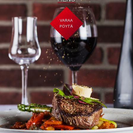
VARAA
PÖYTÄ