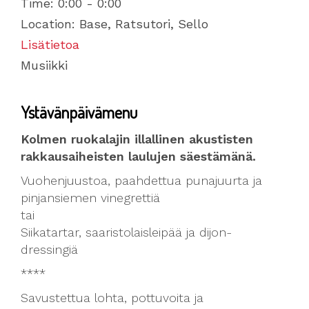
Time:
0:00 - 0:00
Location:
Base, Ratsutori, Sello
Lisätietoa
Musiikki
Ystävänpäivämenu
Kolmen ruokalajin illallinen akustisten
rakkausaiheisten laulujen säestämänä.
Vuohenjuustoa, paahdettua punajuurta ja
pinjansiemen vinegrettiä
tai
Siikatartar, saaristolaisleipää ja dijon-
dressingiä
****
Savustettua lohta, pottuvoita ja