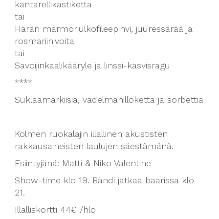
kantarellikastiketta
tai
Härän marmoriulkofileepihvi, juuressärää ja
rosmariinivoita
tai
Savoijinkaalikääryle ja linssi-kasvisragu
****
Suklaamarkiisia, vadelmahilloketta ja sorbettia
Kolmen ruokalajin illallinen akustisten
rakkausaiheisten laulujen säestämänä.
Esiintyjänä: Matti & Niko Valentine
Show-time klo 19. Bändi jatkaa baarissa klo
21.
Illalliskortti 44€ /hlö