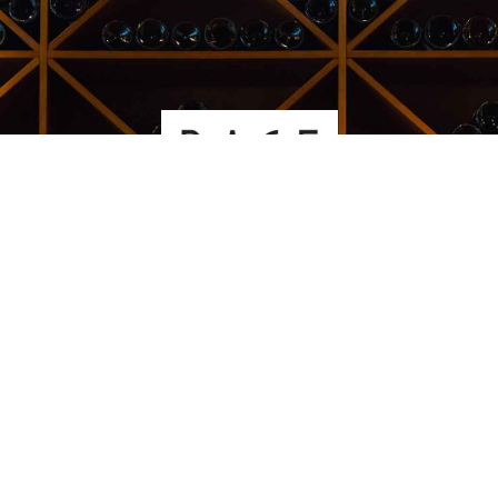
Kauppakeskus Sello
Leppävaarankatu 3-9
02600 ESPOO
p. 09-5123 6060