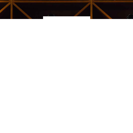
Kauppakeskus Sello
Leppävaarankatu 3-9
02600 ESPOO
p. 09-5123 6060
Oiva-raportti