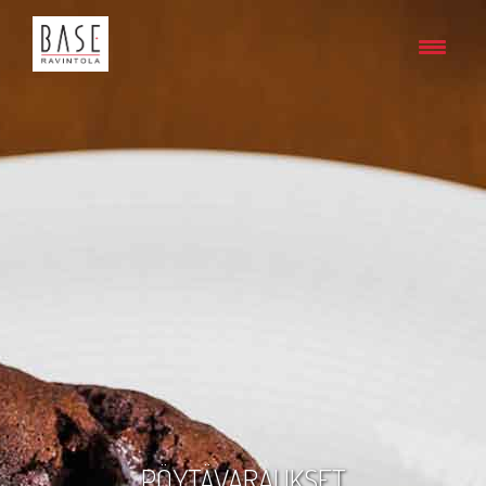
PÖYTÄVARAUKSET