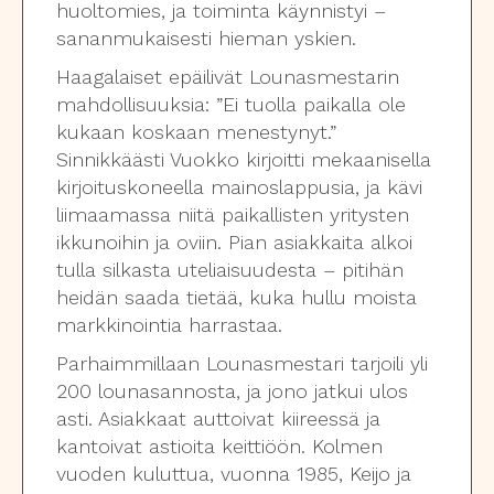
huoltomies, ja toiminta käynnistyi –
sananmukaisesti hieman yskien.
Haagalaiset epäilivät Lounasmestarin
mahdollisuuksia: ”Ei tuolla paikalla ole
kukaan koskaan menestynyt.”
Sinnikkäästi Vuokko kirjoitti mekaanisella
kirjoituskoneella mainoslappusia, ja kävi
liimaamassa niitä paikallisten yritysten
ikkunoihin ja oviin. Pian asiakkaita alkoi
tulla silkasta uteliaisuudesta – pitihän
heidän saada tietää, kuka hullu moista
markkinointia harrastaa.
Parhaimmillaan Lounasmestari tarjoili yli
200 lounasannosta, ja jono jatkui ulos
asti. Asiakkaat auttoivat kiireessä ja
kantoivat astioita keittiöön. Kolmen
vuoden kuluttua, vuonna 1985, Keijo ja