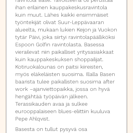
ihan erilainen kauppakeskusravintola
kuin muut. Lähes kaikki ensimmäiset
työntekijät olivat Suur-Leppävaaran
alueelta, mukaan lukien Keijon ja Vuokon
tytär Päivi, joka siirtyi ravintolapäälliköksi
Espoon Golfin ravintolasta. Basessa
vierailevat niin paikalliset yritysasiakkaat
kuin kauppakeskuksen shoppailijat.
Kotiruokalounas on paitsi kiireisten,
myös eläkeläisten suosima. Illalla Basen
baarista tulee paikallisten suosima after
work –ajanviettopaikka, jossa on hyvä
hengähtää työpäivän jälkeen.
Terassikauden avaa ja sulkee
eurooppalaiseen blues-eliittiin kuuluva
Pepe Ahlqvist.
Basesta on tullut pysyvä osa