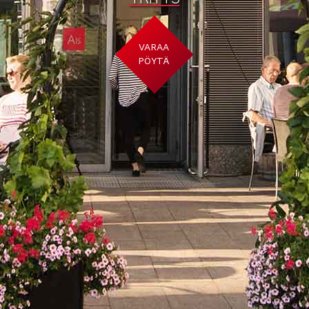
VARAA
PÖYTÄ