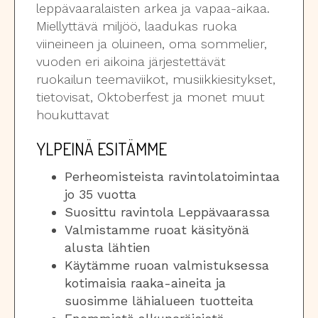
leppävaaralaisten arkea ja vapaa-aikaa.
Miellyttävä miljöö, laadukas ruoka
viineineen ja oluineen, oma sommelier,
vuoden eri aikoina järjestettävät
ruokailun teemaviikot, musiikkiesitykset,
tietovisat, Oktoberfest ja monet muut
houkuttavat
YLPEINÄ ESITÄMME
Perheomisteista ravintolatoimintaa
jo 35 vuotta
Suosittu ravintola Leppävaarassa
Valmistamme ruoat käsityönä
alusta lähtien
Käytämme ruoan valmistuksessa
kotimaisia raaka-aineita ja
suosimme lähialueen tuotteita