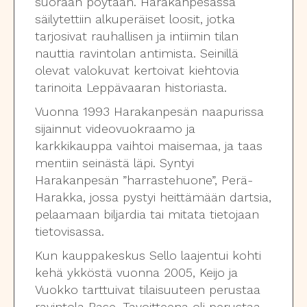
suoraan pöytään. Harakanpesässä
säilytettiin alkuperäiset loosit, jotka
tarjosivat rauhallisen ja intiimin tilan
nauttia ravintolan antimista. Seinillä
olevat valokuvat kertoivat kiehtovia
tarinoita Leppävaaran historiasta.
Vuonna 1993 Harakanpesän naapurissa
sijainnut videovuokraamo ja
karkkikauppa vaihtoi maisemaa, ja taas
mentiin seinästä läpi. Syntyi
Harakanpesän ”harrastehuone”, Perä-
Harakka, jossa pystyi heittämään dartsia,
pelaamaan biljardia tai mitata tietojaan
tietovisassa.
Kun kauppakeskus Sello laajentui kohti
kehä ykköstä vuonna 2005, Keijo ja
Vuokko tarttuivat tilaisuuteen perustaa
ravintola Base. Tavoitteena oli perustaa