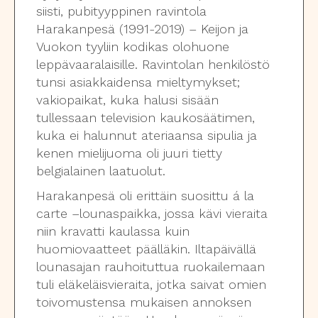
siisti, pubityyppinen ravintola
Harakanpesä (1991-2019) – Keijon ja
Vuokon tyyliin kodikas olohuone
leppävaaralaisille. Ravintolan henkilöstö
tunsi asiakkaidensa mieltymykset;
vakiopaikat, kuka halusi sisään
tullessaan television kaukosäätimen,
kuka ei halunnut ateriaansa sipulia ja
kenen mielijuoma oli juuri tietty
belgialainen laatuolut.
Harakanpesä oli erittäin suosittu á la
carte –lounaspaikka, jossa kävi vieraita
niin kravatti kaulassa kuin
huomiovaatteet päälläkin. Iltapäivällä
lounasajan rauhoituttua ruokailemaan
tuli eläkeläisvieraita, jotka saivat omien
toivomustensa mukaisen annoksen