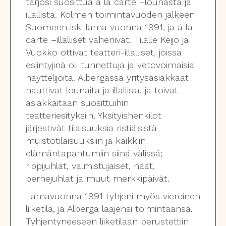
tarjosi suosittua á la carte –lounasta ja
illallista. Kolmen toimintavuoden jälkeen
Suomeen iski lama vuonna 1991, ja á la
carte –illalliset vähenivät. Tilalle Keijo ja
Vuokko ottivat teatteri-illalliset, joissa
esiintyjinä oli tunnettuja ja vetovoimaisia
näyttelijöitä. Albergassa yritysasiakkaat
nauttivat lounaita ja illallisia, ja toivat
asiakkaitaan suosittuihin
teatteriesityksiin. Yksityishenkilöt
järjestivät tilaisuuksia ristiäisistä
muistotilaisuuksiin ja kaikkiin
elämäntapahtumiin siinä välissä;
rippijuhlat, valmistujaiset, häät,
perhejuhlat ja muut merkkipäivät.
Lamavuonna 1991 tyhjeni myös viereinen
liiketila, ja Alberga laajensi toimintaansa.
Tyhjentyneeseen liiketilaan perustettiin