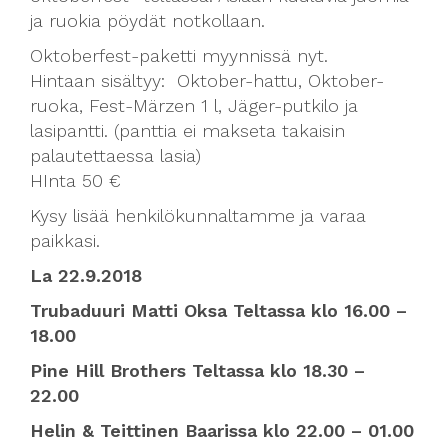
ja ruokia pöydät notkollaan.
Oktoberfest-paketti myynnissä nyt.
Hintaan sisältyy: Oktober-hattu, Oktober-
ruoka, Fest-Märzen 1 l, Jäger-putkilo ja
lasipantti. (panttia ei makseta takaisin
palautettaessa lasia)
HInta 50 €
Kysy lisää henkilökunnaltamme ja varaa
paikkasi.
La 22.9.2018
Trubaduuri Matti Oksa Teltassa klo 16.00 –
18.00
Pine Hill Brothers Teltassa klo 18.30 –
22.00
Helin & Teittinen Baarissa klo 22.00 – 01.00