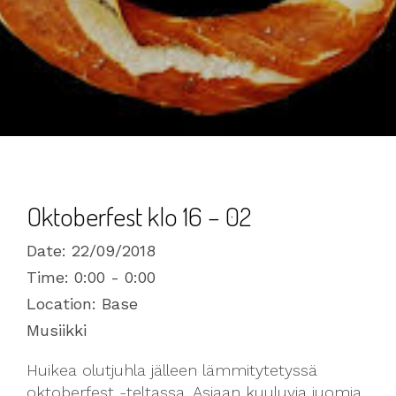
Oktoberfest klo 16 – 02
Date:
22/09/2018
Time:
0:00 - 0:00
Location:
Base
Musiikki
Huikea olutjuhla jälleen lämmitytetyssä
oktoberfest -teltassa. Asiaan kuuluvia juomia