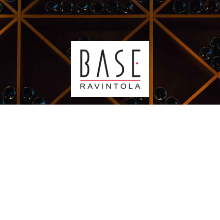
Kauppakeskus Sello
Leppävaarankatu 3-9
02600 ESPOO
p. 09-5123 6060
Oiva-raportti