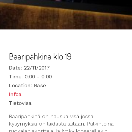
Baaripähkinä klo 19
Date:
22/11/2017
Time:
0:00 - 0:00
Location:
Base
Infoa
Tietovisa
Baaripähkinä on hauska visä jossa
kysymyksiä on laidasta laitaan. Palkintoina
ruokalahjakortteja, ja lycky loosereillekin