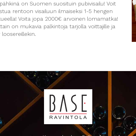
pähkinä on Suomen suosituin pubivisailu! Voit
istua rentoon visailuun ilmaiseksi 1-5 hengen
kueella! Voita jopa 2000€ arvoinen lomamatka!
ttain on mukavia palkintoja tarjolla voittajille ja
 loosereillekin.