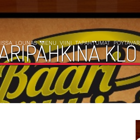
ARIPÄHKINÄ KLO 
ISSA
LOUNAS
MENU
VIINI
TAPAHTUMAT
PÖYTÄVA