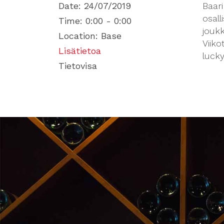
Date:
24/07/2019
Baari
osall
Time:
0:00 - 0:00
jouk
Location:
Base
Viiko
Lisätietoa
lucky
Tietovisa