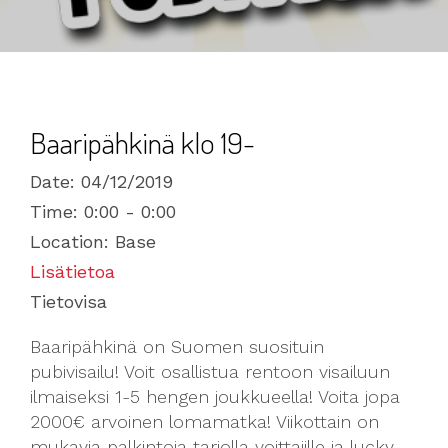
Baaripähkinä klo 19-
Date:
04/12/2019
Time:
0:00 - 0:00
Location:
Base
Lisätietoa
Tietovisa
Baaripähkinä on Suomen suosituin
pubivisailu! Voit osallistua rentoon visailuun
ilmaiseksi 1-5 hengen joukkueella! Voita jopa
2000€ arvoinen lomamatka! Viikottain on
mukavia palkintoja tarjolla voittajille ja lucky