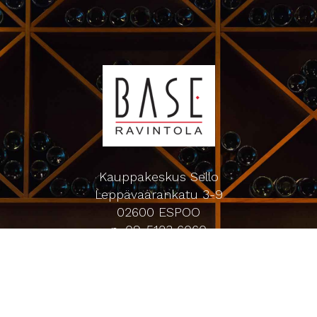
Kauppakeskus Sello
Leppävaarankatu 3-9
02600 ESPOO
p. 09-5123 6060