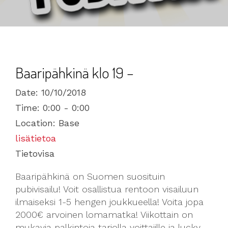
Baaripähkinä klo 19 –
Date:
10/10/2018
Time:
0:00 - 0:00
Location:
Base
lisätietoa
Tietovisa
Baaripähkinä on Suomen suosituin
pubivisailu! Voit osallistua rentoon visailuun
ilmaiseksi 1-5 hengen joukkueella! Voita jopa
2000€ arvoinen lomamatka! Viikottain on
mukavia palkintoja tarjolla voittajille ja lucky