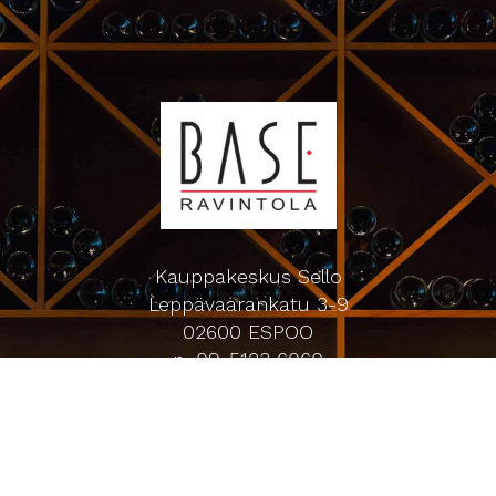
Kauppakeskus Sello
Leppävaarankatu 3-9
02600 ESPOO
p. 09-5123 6060