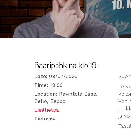
Baaripähkinä klo 19-
Date:
09/07/2025
Suome
Time:
19:00
Terve
Location:
Ravintola Base,
kello
Sello, Espoo
Voit 
joukk
Lisätietoa
ja vo
Tietovisa
Tästä