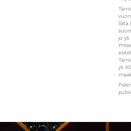
Tämä 
vuon
Siitä
suom
jo yl
Yhte
esite
Tämä 
yli 
maai
Pidem
pubiv