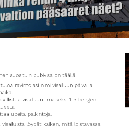
n suosituin pubivisa on täällä!
tuloa ravintolasi nimi visailuun päivä ja
naika.
osallistua visailuun ilmaiseksi 1-5 hengen
ueella
ittaa upeita palkintoja!
 visailuista löydät kaiken, mitä loistavassa