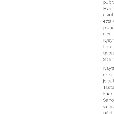
pubiv
Moni
alku
että 
pien
aina
Kysym
tiete
taite
Sitä 
Näyt
erik
joita
Täst
käänn
Sano
visai
näytt