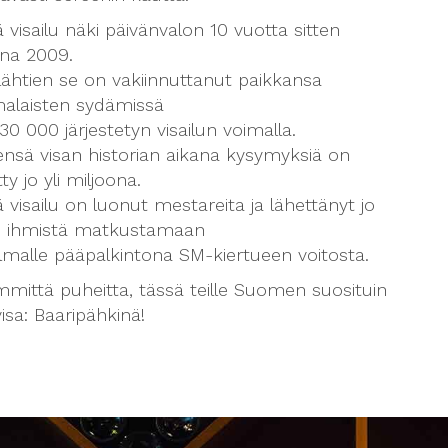
visailu näki päivänvalon 10 vuotta sitten
na 2009.
 lähtien se on vakiinnuttanut paikkansa
alaisten sydämissä
i 30 000 järjestetyn visailun voimalla.
ensä visan historian aikana kysymyksiä on
tty jo yli miljoona.
visailu on luonut mestareita ja lähettänyt jo
40 ihmistä matkustamaan
lmalle pääpalkintona SM-kiertueen voitosta.
mittä puheitta, tässä teille Suomen suosituin
isa: Baaripähkinä!