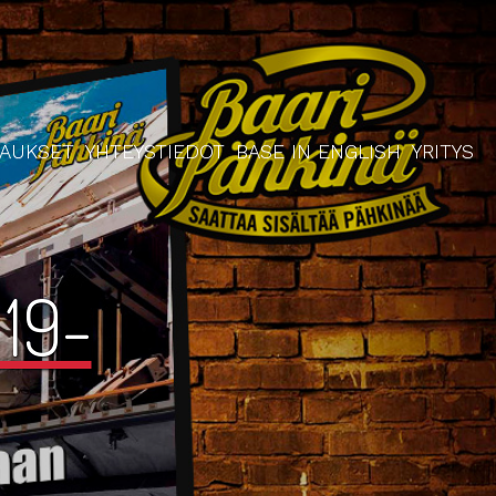
RAUKSET
YHTEYSTIEDOT
BASE IN ENGLISH
YRITYS
19-