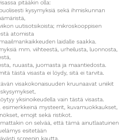
isassa pitääkin olla:
puolisesti kysymyksiä sekä ihmiskunnan
hämäristä,
viikon uutisotsikoista; mikroskooppisen
estä atomista
 maailmankaikkeuden laidalle saakka.
yksiä mm. viihteestä, urheilusta, luonnosta,
estä,
esta, ruuasta, juomasta ja maantiedosta.
mitä tästä visasta ei löydy, sitä ei tarvita.
tävän visakokonaisuuden kruunaavat uniikit
oiskysymykset,
 löytyy yksinoikeudella vain tästä visasta.
ä esimerkkeinä mysteerit, kuvamuokkaukset,
ökset, emojit sekä ristikot.
mattakin on selvää, että tämä ainutlaatuinen
luelämys esitetään
ävästi screenin kautta.