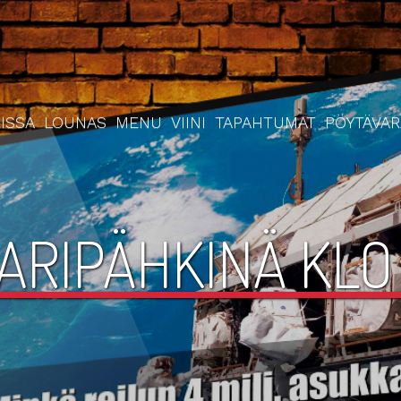
ISSA
LOUNAS
MENU
VIINI
TAPAHTUMAT
PÖYTÄVA
ARIPÄHKINÄ KLO 