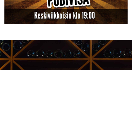
Kauppakeskus Sello
Leppävaarankatu 3-9