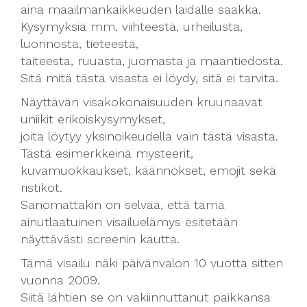
aina maailmankaikkeuden laidalle saakka.
Kysymyksiä mm. viihteestä, urheilusta,
luonnosta, tieteestä,
taiteesta, ruuasta, juomasta ja maantiedosta.
Sitä mitä tästä visasta ei löydy, sitä ei tarvita.
Näyttävän visakokonaisuuden kruunaavat
uniikit erikoiskysymykset,
joita löytyy yksinoikeudella vain tästä visasta.
Tästä esimerkkeinä mysteerit,
kuvamuokkaukset, käännökset, emojit sekä
ristikot.
Sanomattakin on selvää, että tämä
ainutlaatuinen visailuelämys esitetään
näyttävästi screenin kautta.
Tämä visailu näki päivänvalon 10 vuotta sitten
vuonna 2009.
Siitä lähtien se on vakiinnuttanut paikkansa