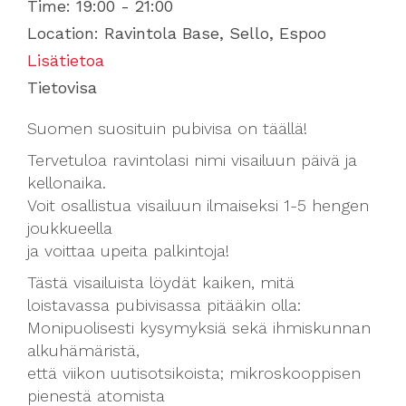
Time:
19:00 - 21:00
Location:
Ravintola Base, Sello, Espoo
Lisätietoa
Tietovisa
Suomen suosituin pubivisa on täällä!
Tervetuloa ravintolasi nimi visailuun päivä ja
kellonaika.
Voit osallistua visailuun ilmaiseksi 1-5 hengen
joukkueella
ja voittaa upeita palkintoja!
Tästä visailuista löydät kaiken, mitä
loistavassa pubivisassa pitääkin olla:
Monipuolisesti kysymyksiä sekä ihmiskunnan
alkuhämäristä,
että viikon uutisotsikoista; mikroskooppisen
pienestä atomista