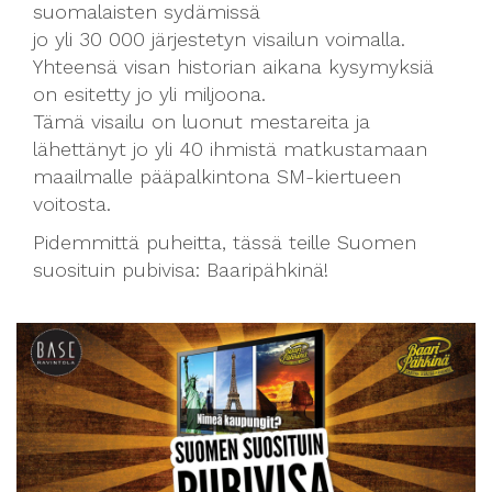
suomalaisten sydämissä
jo yli 30 000 järjestetyn visailun voimalla.
Yhteensä visan historian aikana kysymyksiä
on esitetty jo yli miljoona.
Tämä visailu on luonut mestareita ja
lähettänyt jo yli 40 ihmistä matkustamaan
maailmalle pääpalkintona SM-kiertueen
voitosta.
Pidemmittä puheitta, tässä teille Suomen
suosituin pubivisa: Baaripähkinä!