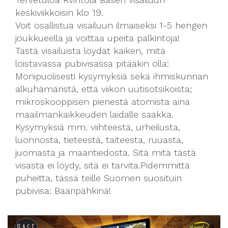
keskiviikkoisin klo 19.
Voit osallistua visailuun ilmaiseksi 1-5 hengen
joukkueella ja voittaa upeita palkintoja!
Tästä visailuista löydät kaiken, mitä
loistavassa pubivisassa pitääkin olla:
Monipuolisesti kysymyksiä sekä ihmiskunnan
alkuhämäristä, että viikon uutisotsikoista;
mikroskooppisen pienestä atomista aina
maailmankaikkeuden laidalle saakka.
Kysymyksiä mm. viihteestä, urheilusta,
luonnosta, tieteestä, taiteesta, ruuasta,
juomasta ja maantiedosta. Sitä mitä tästä
visasta ei löydy, sitä ei tarvita.
Pidemmittä
puheitta, tässä teille Suomen suosituin
pubivisa: Baaripähkinä!