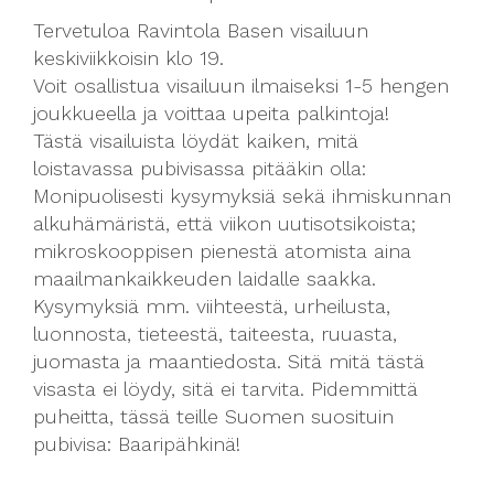
Tervetuloa Ravintola Basen visailuun
keskiviikkoisin klo 19.
Voit osallistua visailuun ilmaiseksi 1-5 hengen
joukkueella ja voittaa upeita palkintoja!
Tästä visailuista löydät kaiken, mitä
loistavassa pubivisassa pitääkin olla:
Monipuolisesti kysymyksiä sekä ihmiskunnan
alkuhämäristä, että viikon uutisotsikoista;
mikroskooppisen pienestä atomista aina
maailmankaikkeuden laidalle saakka.
Kysymyksiä mm. viihteestä, urheilusta,
luonnosta, tieteestä, taiteesta, ruuasta,
juomasta ja maantiedosta. Sitä mitä tästä
visasta ei löydy, sitä ei tarvita. Pidemmittä
puheitta, tässä teille Suomen suosituin
pubivisa: Baaripähkinä!