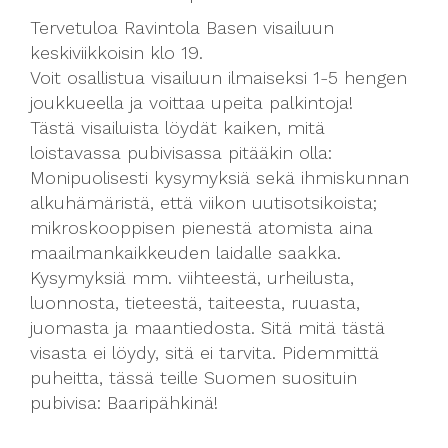
Tervetuloa Ravintola Basen visailuun
keskiviikkoisin klo 19.
Voit osallistua visailuun ilmaiseksi 1-5 hengen
joukkueella ja voittaa upeita palkintoja!
Tästä visailuista löydät kaiken, mitä
loistavassa pubivisassa pitääkin olla:
Monipuolisesti kysymyksiä sekä ihmiskunnan
alkuhämäristä, että viikon uutisotsikoista;
mikroskooppisen pienestä atomista aina
maailmankaikkeuden laidalle saakka.
Kysymyksiä mm. viihteestä, urheilusta,
luonnosta, tieteestä, taiteesta, ruuasta,
juomasta ja maantiedosta. Sitä mitä tästä
visasta ei löydy, sitä ei tarvita. Pidemmittä
puheitta, tässä teille Suomen suosituin
pubivisa: Baaripähkinä!