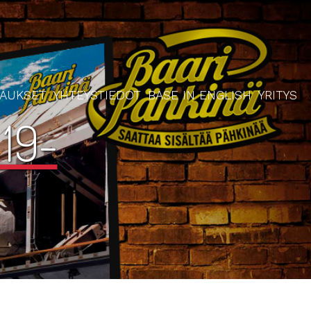
RAUKSET
YHTEYSTIEDOT
BASE IN ENGLISH
YRITYS
19-