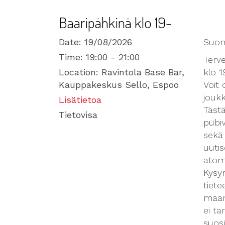
Baaripähkinä klo 19-
Date:
19/08/2026
Suome
Time:
19:00 - 21:00
Terve
Location:
Ravintola Base Bar,
klo 1
Kauppakeskus Sello, Espoo
Voit 
joukk
Lisätietoa
Tästä
Tietovisa
pubiv
sekä
uuti
atom
Kysym
tiete
maant
ei ta
suosi