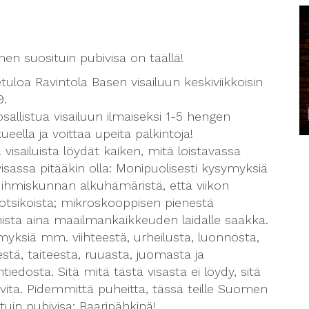
n suosituin pubivisa on täällä!
tuloa Ravintola Basen visailuun keskiviikkoisin
9.
osallistua visailuun ilmaiseksi 1-5 hengen
ueella ja voittaa upeita palkintoja!
 visailuista löydät kaiken, mitä loistavassa
isassa pitääkin olla: Monipuolisesti kysymyksiä
 ihmiskunnan alkuhämäristä, että viikon
sotsikoista; mikroskooppisen pienestä
ista aina maailmankaikkeuden laidalle saakka.
yksiä mm. viihteestä, urheilusta, luonnosta,
estä, taiteesta, ruuasta, juomasta ja
iedosta. Sitä mitä tästä visasta ei löydy, sitä
rvita. Pidemmittä puheitta, tässä teille Suomen
tuin pubivisa: Baaripähkinä!