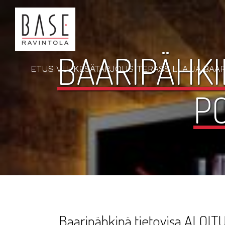
BAARIPÄHKIN
ETUSIVU
KESÄTARJOUS TERASSILLA JA BAAR
P
Baaripähkinä tietovisa ALOITU