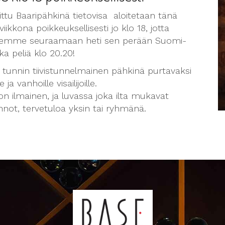
ttu Baaripähkinä tietovisa aloitetaan tänä
viikkona poikkeuksellisesti jo klo 18, jotta
emme seuraamaan heti sen perään Suomi-
a peliä klo 20.20!
 tunnin tiivistunnelmainen pähkinä purtavaksi
e ja vanhoille visailijoille.
on ilmainen, ja luvassa joka ilta mukavat
nnot, tervetuloa yksin tai ryhmänä.