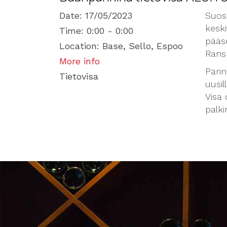
Date:
17/05/2023
Suosi
keski
Time:
0:00 - 0:00
pääs
Location:
Base, Sello, Espoo
Ransk
More info
Parin
Tietovisa
uusill
Visa 
palki