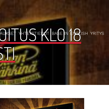
OITUS KLO 18
RAUKSET
YHTEYSTIEDOT
BASE IN ENGLISH
YRITYS
TI