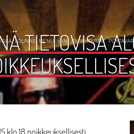
Ä TIETOVISA AL
ISSA
LOUNAS
MENU
VIINI
TAPAHTUMAT
PÖYTÄVA
OIKKEUKSELLISES
S klo 18 poikkeuksellisesti