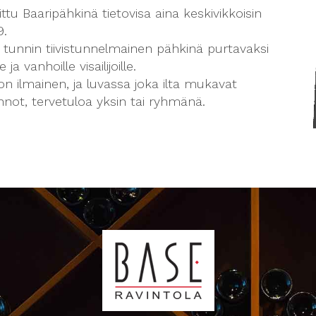
ttu Baaripähkinä tietovisa aina keskivikkoisin
9.
 tunnin tiivistunnelmainen pähkinä purtavaksi
e ja vanhoille visailijoille.
on ilmainen, ja luvassa joka ilta mukavat
nnot, tervetuloa yksin tai ryhmänä.