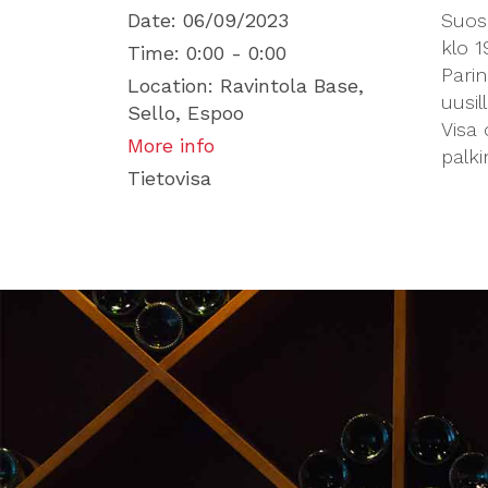
Date:
06/09/2023
Suosi
klo 1
Time:
0:00 - 0:00
Parin
Location:
Ravintola Base,
uusill
Sello, Espoo
Visa 
More info
palki
Tietovisa