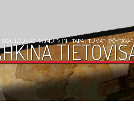
ISSA
LOUNAS
MENU
VIINI
TAPAHTUMAT
PÖYTÄVA
HKINÄ TIETOVISA