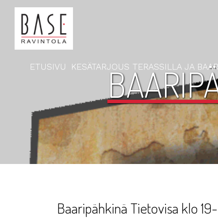
ETUSIVU
KESÄTARJOUS TERASSILLA JA BAAR
BAARIPÄ
Baaripähkinä Tietovisa klo 19-