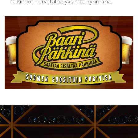
palkinnot, tervetuloa yksin tai ryhmänä.