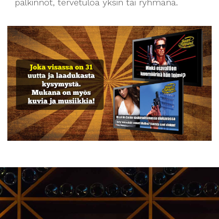
palkinnot, tervetuloa yksin tai ryhmänä.