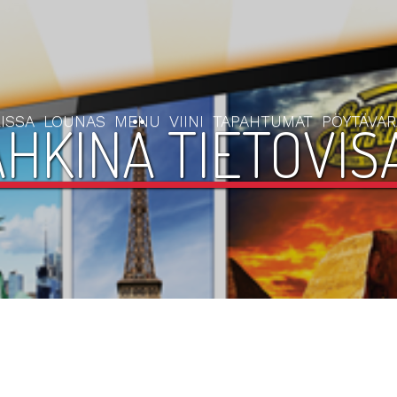
ISSA
LOUNAS
MENU
VIINI
TAPAHTUMAT
PÖYTÄVA
HKINÄ TIETOVISA