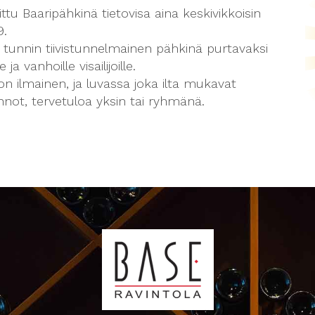
ttu Baaripähkinä tietovisa aina keskivikkoisin
9.
 tunnin tiivistunnelmainen pähkinä purtavaksi
e ja vanhoille visailijoille.
on ilmainen, ja luvassa joka ilta mukavat
nnot, tervetuloa yksin tai ryhmänä.