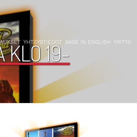
RAUKSET
YHTEYSTIEDOT
BASE IN ENGLISH
YRITYS
 KLO 19-