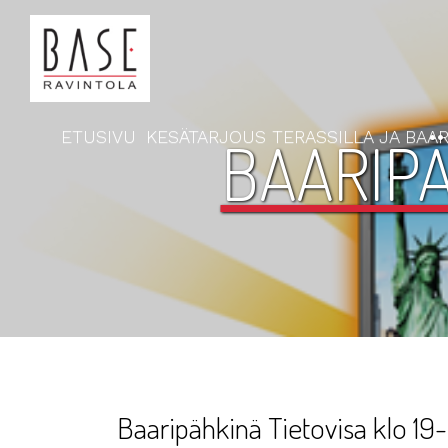
ETUSIVU
KESÄTARJOUS TERASSILLA JA BAAR
BAARIPÄ
Baaripähkinä Tietovisa klo 19-