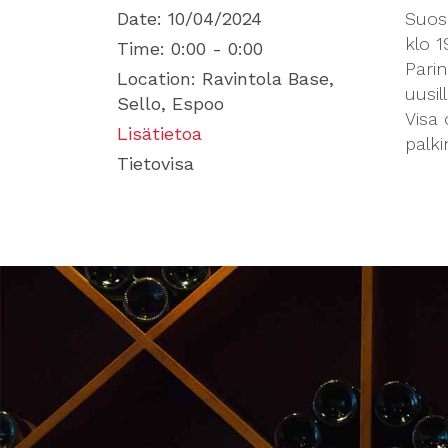
Date:
10/04/2024
Suosi
klo 1
Time:
0:00 - 0:00
Parin
Location:
Ravintola Base,
uusill
Sello, Espoo
Visa 
Lisätietoa
palki
Tietovisa