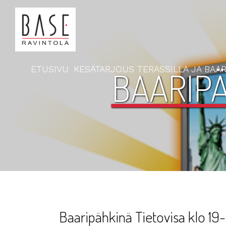
ETUSIVU
KESÄTARJOUS TERASSILLA JA BAAR
BAARIPÄ
Baaripähkinä Tietovisa klo 19-