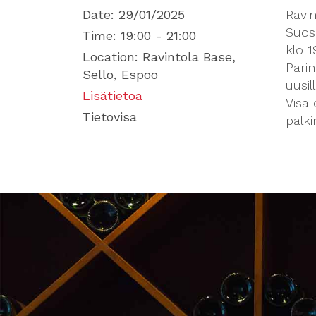
Date:
29/01/2025
Ravin
Suosi
Time:
19:00 - 21:00
klo 1
Location:
Ravintola Base,
Parin
Sello, Espoo
uusill
Lisätietoa
Visa 
Tietovisa
palki