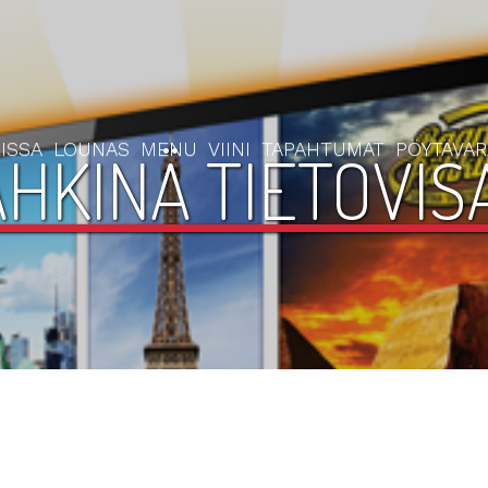
ISSA
LOUNAS
MENU
VIINI
TAPAHTUMAT
PÖYTÄVA
HKINÄ TIETOVISA