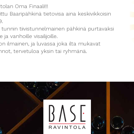
tolan Oma Finaali!!!
ttu Baaripähkinä tietovisa aina keskivikkoisin
9.
 tunnin tiivistunnelmainen pähkinä purtavaksi
e ja vanhoille visailijoille.
on ilmainen, ja luvassa joka ilta mukavat
nnot, tervetuloa yksin tai ryhmänä.