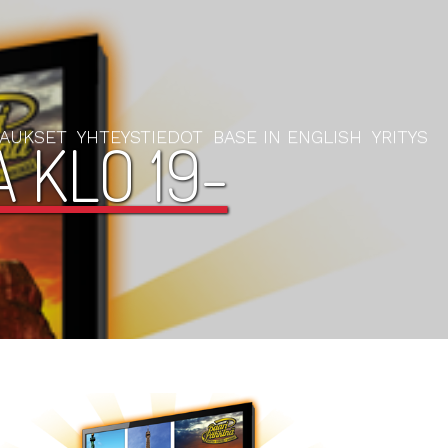
RAUKSET
YHTEYSTIEDOT
BASE IN ENGLISH
YRITYS
 KLO 19-