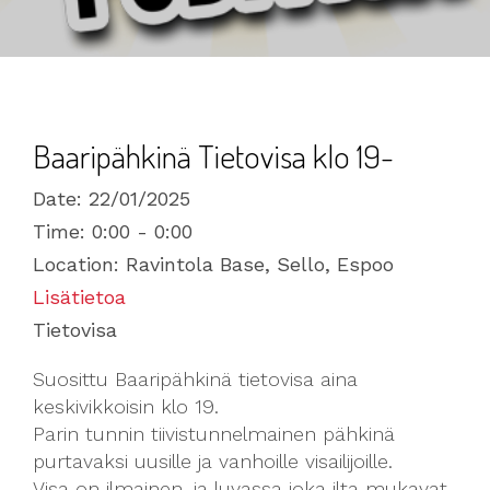
Baaripähkinä Tietovisa klo 19-
Date:
22/01/2025
Time:
0:00 - 0:00
Location:
Ravintola Base, Sello, Espoo
Lisätietoa
Tietovisa
Suosittu Baaripähkinä tietovisa aina
keskivikkoisin klo 19.
Parin tunnin tiivistunnelmainen pähkinä
purtavaksi uusille ja vanhoille visailijoille.
Visa on ilmainen, ja luvassa joka ilta mukavat