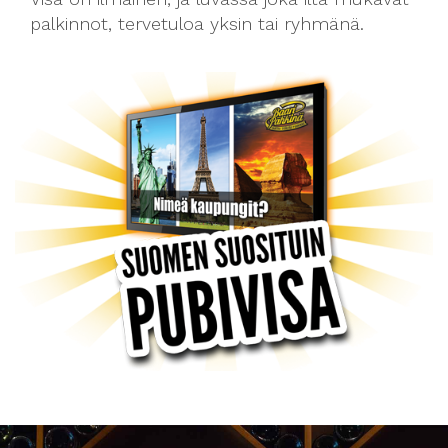
palkinnot, tervetuloa yksin tai ryhmänä.