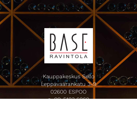
Kauppakeskus Sello
Leppävaarankatu 3-9
02600 ESPOO
p. 09-5123 6060