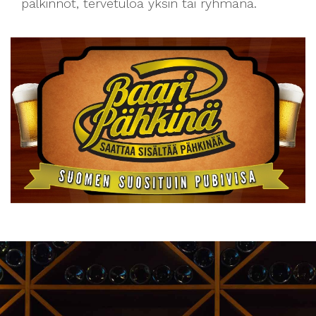
palkinnot, tervetuloa yksin tai ryhmänä.