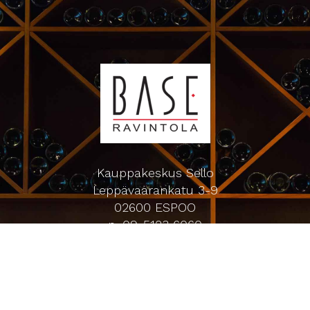
Kauppakeskus Sello
Leppävaarankatu 3-9
02600 ESPOO
p. 09-5123 6060