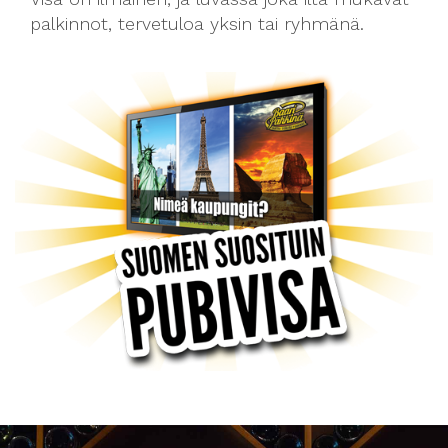
palkinnot, tervetuloa yksin tai ryhmänä.