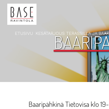
ETUSIVU
KESÄTARJOUS TERASSILLA JA BAAR
BAARIPÄ
Baaripähkinä Tietovisa klo 19-