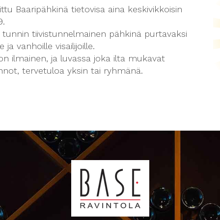
ttu Baaripähkinä tietovisa aina keskivikkoisin
9.
 tunnin tiivistunnelmainen pähkinä purtavaksi
e ja vanhoille visailijoille.
on ilmainen, ja luvassa joka ilta mukavat
nnot, tervetuloa yksin tai ryhmänä.