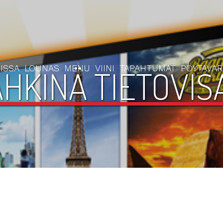
ISSA
LOUNAS
MENU
VIINI
TAPAHTUMAT
PÖYTÄVA
HKINÄ TIETOVISA