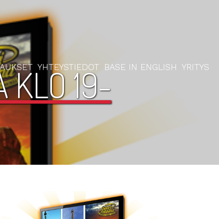
RAUKSET
YHTEYSTIEDOT
BASE IN ENGLISH
YRITYS
 KLO 19-