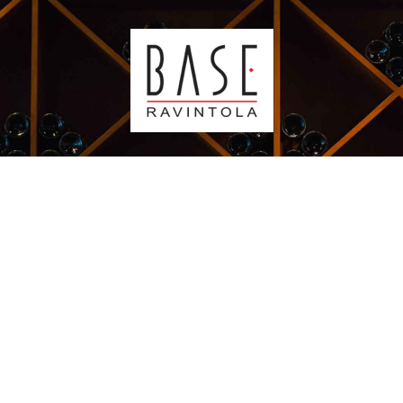
Kauppakeskus Sello
Leppävaarankatu 3-9
02600 ESPOO
p. 09-5123 6060
Oiva-raportti