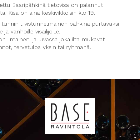
ettu Baaripähkinä tietovisa on palannut
ta. Kisa on aina keskivikkoisin klo 19.
 tunnin tiivistunnelmainen pähkinä purtavaksi
e ja vanhoille visailijoille.
on ilmainen, ja luvassa joka ilta mukavat
nnot, tervetuloa yksin tai ryhmänä.