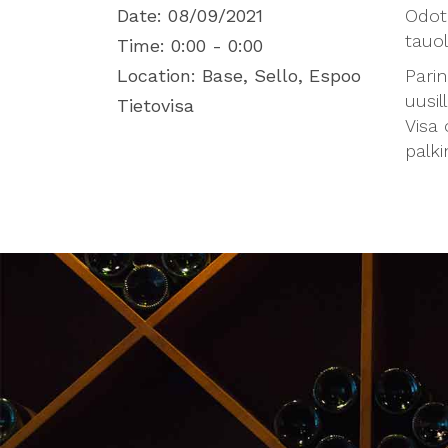
Date:
08/09/2021
Odot
tauol
Time:
0:00 - 0:00
Location:
Base, Sello, Espoo
Parin
uusill
Tietovisa
Visa 
palki