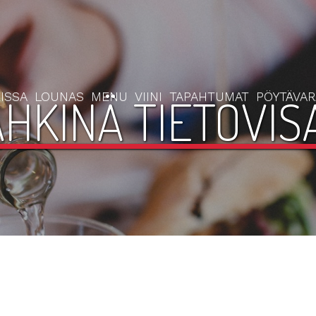
ISSA
LOUNAS
MENU
VIINI
TAPAHTUMAT
PÖYTÄVA
HKINÄ TIETOVISA