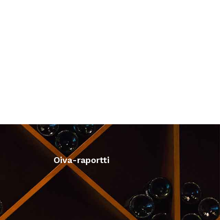
Oiva-raportti