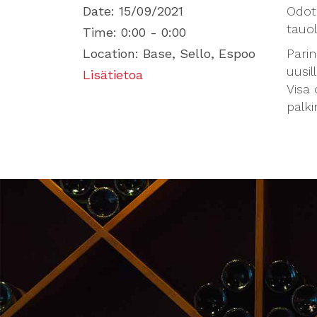
Date:
15/09/2021
Odot
tauol
Time:
0:00 - 0:00
Location:
Base, Sello, Espoo
Parin
uusill
Lisätietoa
Visa 
palki