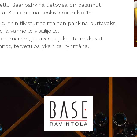
ettu Baaripähkinä tietovisa on palannut
ta. Kisa on aina keskivikkoisin klo 19.
 tunnin tiivistunnelmainen pähkinä purtavaksi
e ja vanhoille visailijoille.
on ilmainen, ja luvassa joka ilta mukavat
nnot, tervetuloa yksin tai ryhmänä.