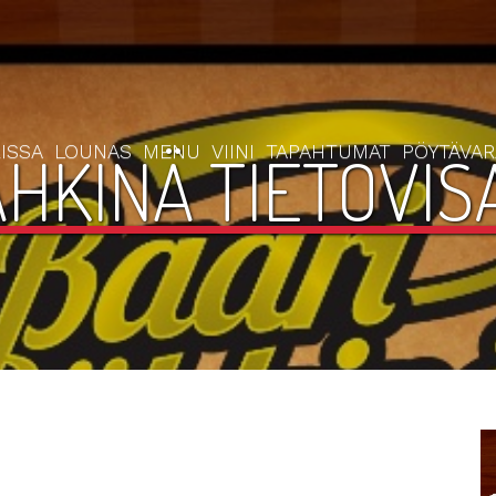
ISSA
LOUNAS
MENU
VIINI
TAPAHTUMAT
PÖYTÄVA
HKINÄ TIETOVISA