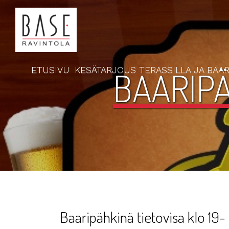
ETUSIVU
KESÄTARJOUS TERASSILLA JA BAAR
BAARIPÄ
Baaripähkinä tietovisa klo 19-