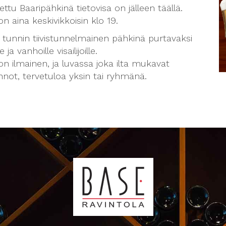
ttu Baaripähkinä tietovisa on jälleen täällä.
on aina keskivikkoisin klo 19.
 tunnin tiivistunnelmainen pähkinä purtavaksi
e ja vanhoille visailijoille.
on ilmainen, ja luvassa joka ilta mukavat
nnot, tervetuloa yksin tai ryhmänä.