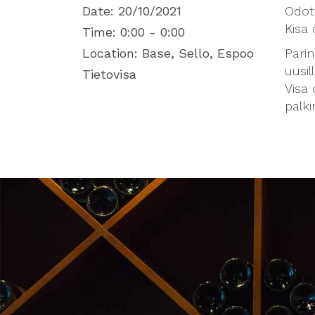
Date:
20/10/2021
Odote
Kisa 
Time:
0:00 - 0:00
Location:
Base, Sello, Espoo
Parin
uusill
Tietovisa
Visa 
palki