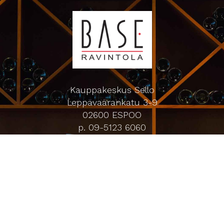
Kauppakeskus Sello
Leppävaarankatu 3-9
02600 ESPOO
p. 09-5123 6060
Oiva-raportti