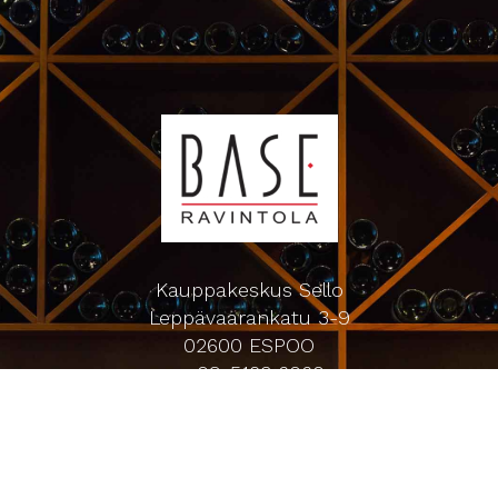
Kauppakeskus Sello
Leppävaarankatu 3-9
02600 ESPOO
p. 09-5123 6060