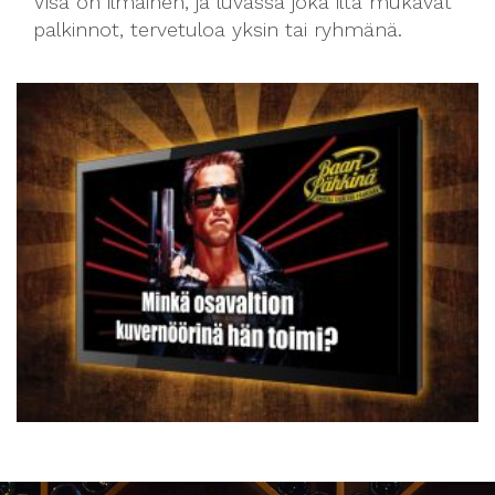
Visa on ilmainen, ja luvassa joka ilta mukavat
palkinnot, tervetuloa yksin tai ryhmänä.