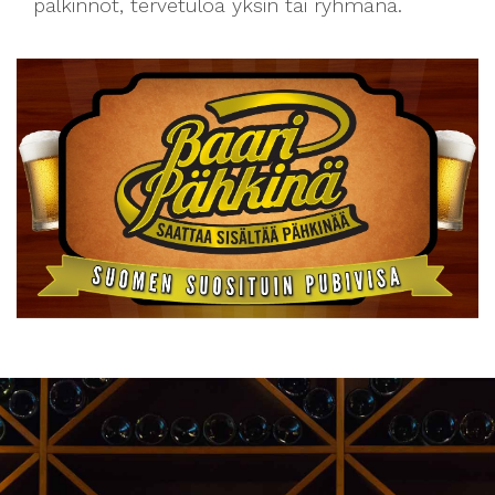
palkinnot, tervetuloa yksin tai ryhmänä.