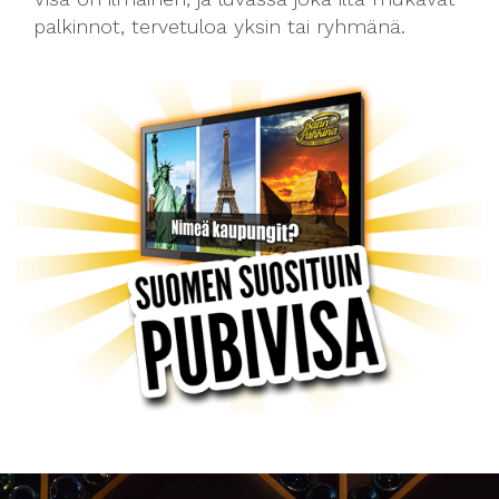
palkinnot, tervetuloa yksin tai ryhmänä.