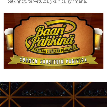
palkinnot, tervetuloa yksin tai ryhmänä.