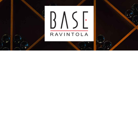
Kauppakeskus Sello
Leppävaarankatu 3-9
02600 ESPOO
p. 09-5123 6060
Oiva-raportti