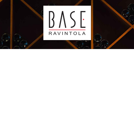
Kauppakeskus Sello
Leppävaarankatu 3-9
02600 ESPOO
p. 09-5123 6060
Oiva-raportti