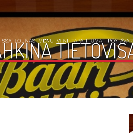
HKINÄ TIETOVISA
ISSA
LOUNAS
MENU
VIINI
TAPAHTUMAT
PÖYTÄVA