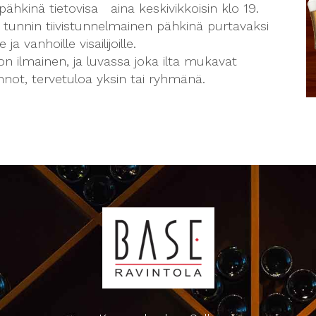
pähkinä tietovisa aina keskivikkoisin klo 19.
 tunnin tiivistunnelmainen pähkinä purtavaksi
e ja vanhoille visailijoille.
on ilmainen, ja luvassa joka ilta mukavat
nnot, tervetuloa yksin tai ryhmänä.