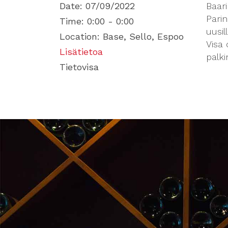
Date:
07/09/2022
Baari
Parin
Time:
0:00 - 0:00
uusill
Location:
Base, Sello, Espoo
Visa 
Lisätietoa
palki
Tietovisa