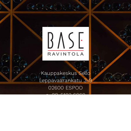
Kauppakeskus Sello
Leppävaarankatu 3-9
02600 ESPOO
p. 09-5123 6060