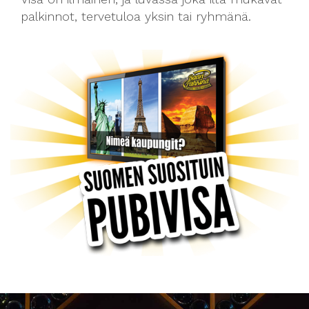
palkinnot, tervetuloa yksin tai ryhmänä.