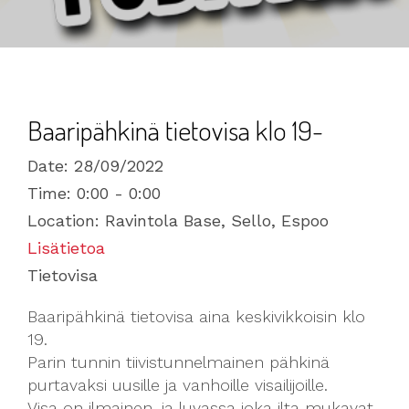
Baaripähkinä tietovisa klo 19-
Date:
28/09/2022
Time:
0:00 - 0:00
Location:
Ravintola Base, Sello, Espoo
Lisätietoa
Tietovisa
Baaripähkinä tietovisa aina keskivikkoisin klo
19.
Parin tunnin tiivistunnelmainen pähkinä
purtavaksi uusille ja vanhoille visailijoille.
Visa on ilmainen, ja luvassa joka ilta mukavat