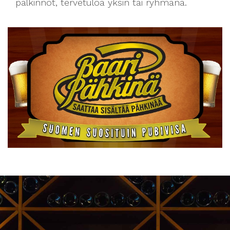
palkinnot, tervetuloa yksin tai ryhmänä.