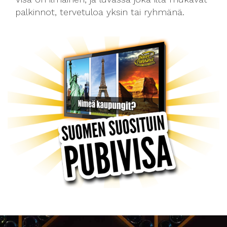
palkinnot, tervetuloa yksin tai ryhmänä.