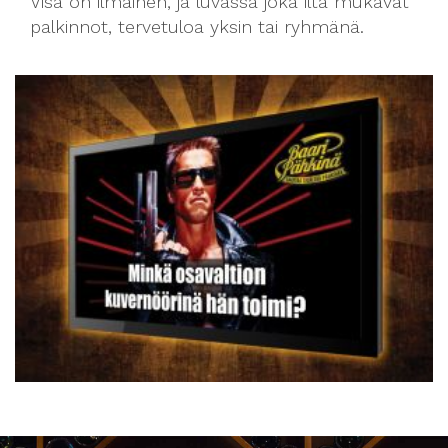
Visa on ilmainen, ja luvassa joka ilta mukavat
palkinnot, tervetuloa yksin tai ryhmänä.