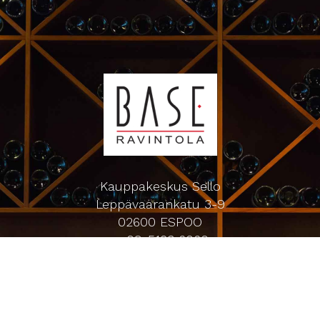
Kauppakeskus Sello
Leppävaarankatu 3-9
02600 ESPOO
p. 09-5123 6060