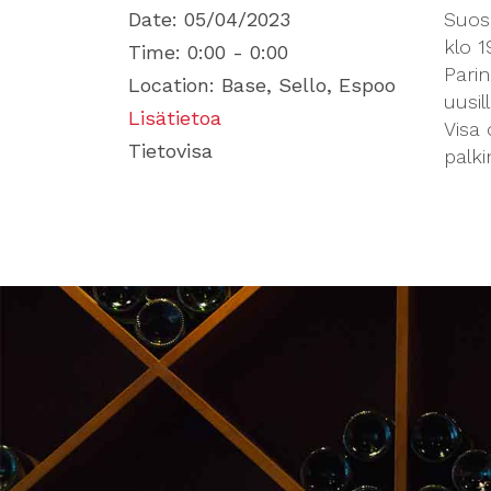
Date:
05/04/2023
Suosi
klo 1
Time:
0:00 - 0:00
Parin
Location:
Base, Sello, Espoo
uusill
Lisätietoa
Visa 
Tietovisa
palki