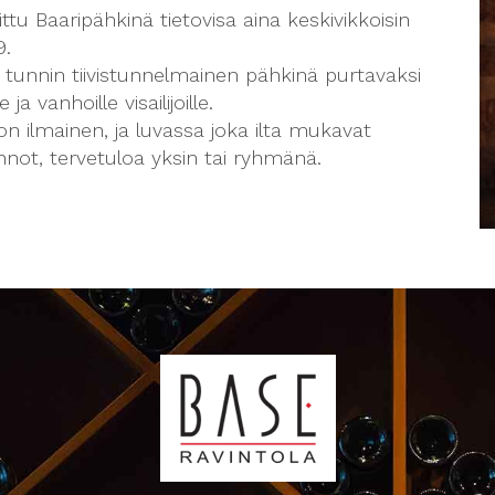
ttu Baaripähkinä tietovisa aina keskivikkoisin
9.
 tunnin tiivistunnelmainen pähkinä purtavaksi
e ja vanhoille visailijoille.
on ilmainen, ja luvassa joka ilta mukavat
nnot, tervetuloa yksin tai ryhmänä.