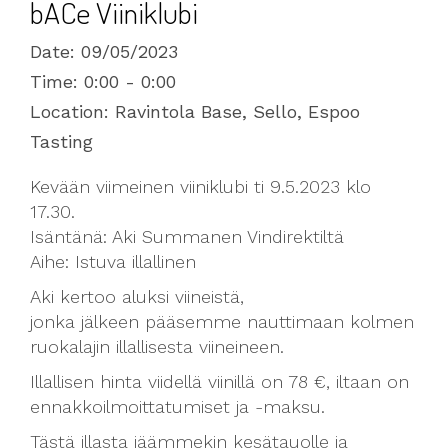
bACe Viiniklubi
Date:
09/05/2023
Time:
0:00 - 0:00
Location:
Ravintola Base, Sello, Espoo
Tasting
Kevään viimeinen viiniklubi ti 9.5.2023 klo
17.30.
Isäntänä: Aki Summanen Vindirektiltä
Aihe: Istuva illallinen
Aki kertoo aluksi viineistä,
jonka jälkeen pääsemme nauttimaan kolmen
ruokalajin illallisesta viineineen.
Illallisen hinta viidellä viinillä on 78 €, iltaan on
ennakkoilmoittatumiset ja -maksu.
Tästä illasta jäämmekin kesätauolle ja