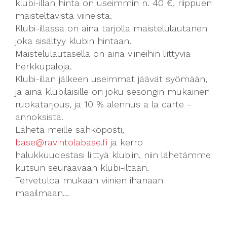
klubi-illan hinta on useimmin n. 40 €, riippuen
maisteltavista viineistä.
Klubi-illassa on aina tarjolla maistelulautanen
joka sisältyy klubin hintaan.
Maistelulautasella on aina viineihin liittyviä
herkkupaloja.
Klubi-illan jälkeen useimmat jäävät syömään,
ja aina klubilaisille on joku sesongin mukainen
ruokatarjous, ja 10 % alennus a la carte -
annoksista.
Lähetä meille sähköposti,
base@ravintolabase.fi
ja kerro
halukkuudestasi liittyä klubiin, niin lähetämme
kutsun seuraavaan klubi-iltaan.
Tervetuloa mukaan viinien ihanaan
maailmaan…