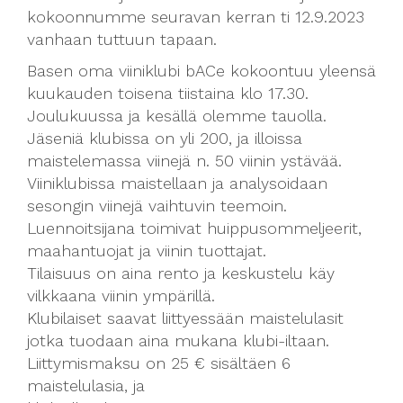
kokoonnumme seuravan kerran ti 12.9.2023
vanhaan tuttuun tapaan.
Basen oma viiniklubi bACe kokoontuu yleensä
kuukauden toisena tiistaina klo 17.30.
Joulukuussa ja kesällä olemme tauolla.
Jäseniä klubissa on yli 200, ja illoissa
maistelemassa viinejä n. 50 viinin ystävää.
Viiniklubissa maistellaan ja analysoidaan
sesongin viinejä vaihtuvin teemoin.
Luennoitsijana toimivat huippusommeljeerit,
maahantuojat ja viinin tuottajat.
Tilaisuus on aina rento ja keskustelu käy
vilkkaana viinin ympärillä.
Klubilaiset saavat liittyessään maistelulasit
jotka tuodaan aina mukana klubi-iltaan.
Liittymismaksu on 25 € sisältäen 6
maistelulasia, ja