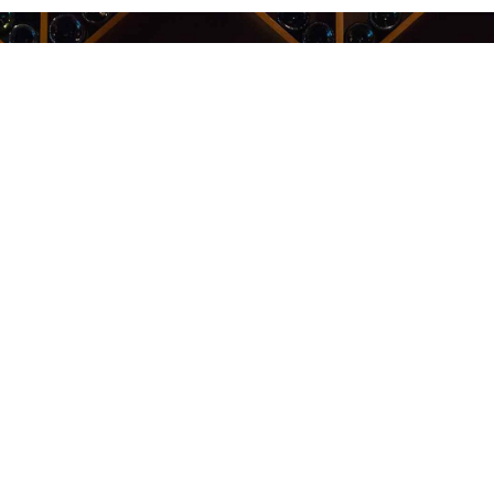
Kauppakeskus Sello
Leppävaarankatu 3-9
02600 ESPOO
p. 09-5123 6060