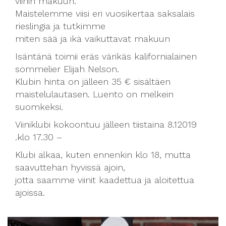
viinin makuun.
Maistelemme viisi eri vuosikertaa saksalais
rieslingia ja tutkimme
miten sää ja ikä vaikuttavat makuun
Isäntänä toimii eräs värikäs kalifornialainen
sommelier Elijah Nelson.
Klubin hinta on jälleen 35 € sisältäen
maistelulautasen. Luento on melkein
suomkeksi.
Viiniklubi kokoontuu jälleen tiistaina 8.12019
.klo 17.30 –
Klubi alkaa, kuten ennenkin klo 18, mutta
saavuttehan hyvissä ajoin,
jotta saamme viinit kaadettua ja aloitettua
ajoissa.