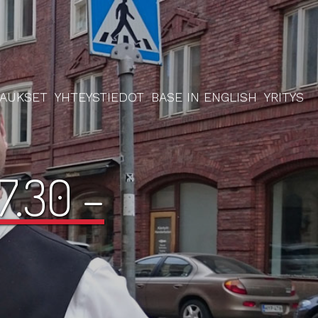
RAUKSET
YHTEYSTIEDOT
BASE IN ENGLISH
YRITYS
7.30 –