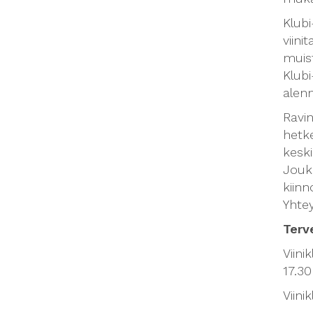
Klubi
viini
muist
Klubi
alen
Ravin
hetke
kesk
Jouk
kiinn
Yhte
Terv
Viini
17.30
Viini