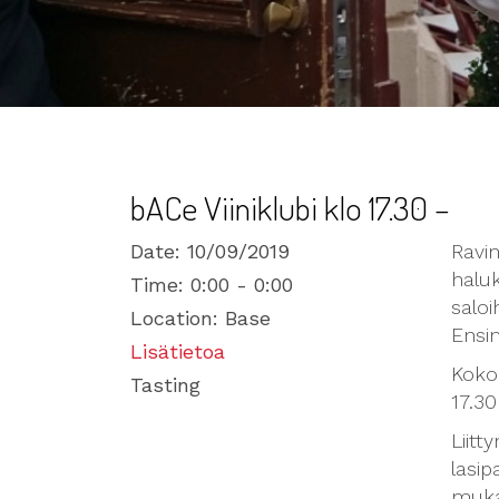
bACe Viiniklubi klo 17.30 –
Date:
10/09/2019
Ravin
haluk
Time:
0:00 - 0:00
saloi
Location:
Base
Ensim
Lisätietoa
Koko
Tasting
17.30
Liitt
lasip
mukaa