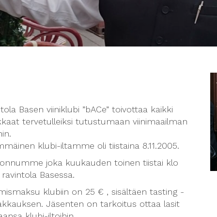
tola Basen viiniklubi ”bACe” toivottaa kaikki
kaat tervetulleiksi tutustumaan viinimaailman
hin.
mäinen klubi-iltamme oli tiistaina 8.11.2005.
onnumme joka kuukauden toinen tiistai klo
 ravintola Basessa.
ymismaksu klubiin on 25 € , sisältäen tasting -
akkauksen. Jäsenten on tarkoitus ottaa lasit
nsa klubi-iltoihin.