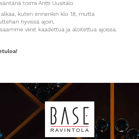
 isäntänä toimii Antti Uusitalo
 alkaa, kuten ennenkin klo 18, mutta
ttehan hyvissä ajoin,
 saamme viinit kaadettua ja aloitettua ajoissa.
etuloa!