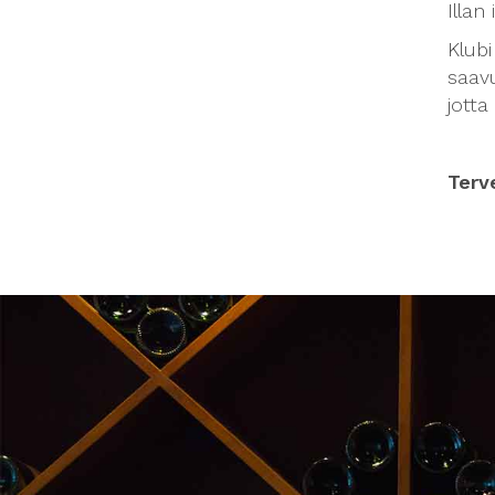
Illan
Klubi
saavu
jotta
Terv