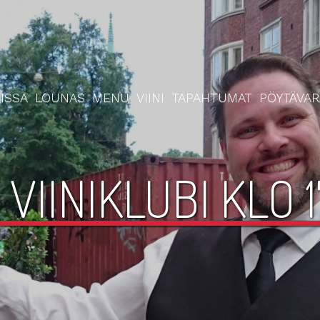
ISSA
LOUNAS
MENU
VIINI
TAPAHTUMAT
PÖYTÄVA
VIINIKLUBI KLO 1