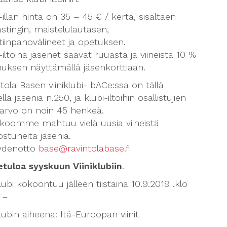
-illan hinta on 35 – 45 € / kerta, sisältäen
tastingin, maistelulautasen,
iinpanovälineet ja opetuksen.
-iltoina jäsenet saavat ruuasta ja viineistä 10 %
nuksen näyttämällä jäsenkorttiaan.
tola Basen viiniklubi- bACe:ssa on tällä
llä jäseniä n.250, ja klubi-iltoihin osallistujien
iarvo on noin 45 henkeä.
koomme mahtuu vielä uusia viineistä
ostuneita jäseniä.
ydenotto
base@ravintolabase.fi
etuloa syyskuun Viiniklubiin
.
klubi kokoontuu jälleen tiistaina 10.9.2019 .klo
 –
klubin aiheena: Itä-Euroopan viinit