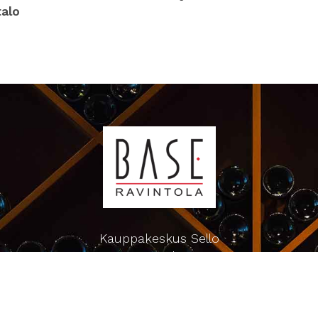
talo
Kauppakeskus Sello
Leppävaarankatu 3-9
02600 ESPOO
p. 09-5123 6060