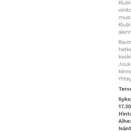
Klubi
viini
muist
Klubi
alen
Ravin
hetke
kesk
Jouk
kiinn
Yhte
Terve
Syksy
17.3
Hint
Aihe:
Isän