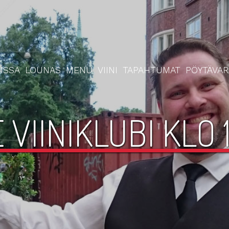
ISSA
LOUNAS
MENU
VIINI
TAPAHTUMAT
PÖYTÄVA
 VIINIKLUBI KLO 1