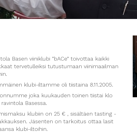
tola Basen viiniklubi ”bACe” toivottaa kaikki
kaat tervetulleiksi tutustumaan viinimaailman
hin.
mäinen klubi-iltamme oli tiistaina 8.11.2005.
onnumme joka kuukauden toinen tiistai klo
 ravintola Basessa.
ymismaksu klubiin on 25 € , sisältäen tasting -
akkauksen. Jäsenten on tarkoitus ottaa lasit
nsa klubi-iltoihin.