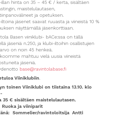
-illan hinta on 35 – 45 € / kerta, sisältäen
tastingin, maistelulautasen,
iinpanovälineet ja opetuksen.
-iltoina jäsenet saavat ruuasta ja viineistä 10 %
nuksen näyttämällä jäsenkorttiaan.
tola Basen viiniklubi- bACe:ssa on tällä
llä jäseniä n.250, ja klubi-iltoihin osallistujien
iarvo on noin 45 henkeä.
koomme mahtuu vielä uusia viineistä
ostuneita jäseniä.
ydenotto
base@ravintolabase.fi
tuloa Viiniklubiin
.
n toinen Viiniklubi on tiistaina 13.10. klo
0-
a 35 € sisältäen maistelulautasen.
 Ruoka ja viiniparit
tänä: Sommelier/ravintoloitsija Antti