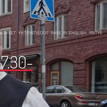
RAUKSET
YHTEYSTIEDOT
BASE IN ENGLISH
YRITYS
7.30-