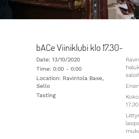
bACe Viiniklubi klo 17.30-
Date:
13/10/2020
Ravin
haluk
Time:
0:00 - 0:00
saloi
Location:
Ravintola Base,
Sello
Ensim
Tasting
Koko
17.30
Liitt
lasip
mukaa