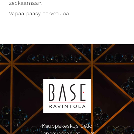
zeckaamaan.
Vapaa pääsy, tervetuloa.
Kauppakeskus Sello
Leppävaarankatu 3-9