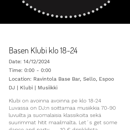
Basen Klubi klo 18-24
Date:
14/12/2024
Time:
0:00 - 0:00
Location:
Ravintola Base Bar, Sello, Espoo
DJ | Klubi | Musiikki
Klubi on avoinna avoinna pe klo 18-24
Luvassa on DJ:n soittamaa musiikkia 70-90
luvuilta ja suomalaisia klassikoita sekä
suurimmat hitit maailmalta. Let´s get some
dance and party….…. 10 € drinkkilista…