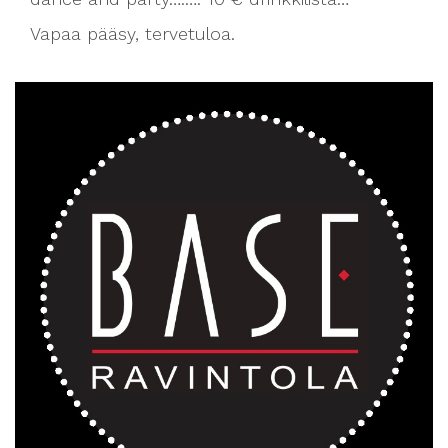
Vapaa pääsy, tervetuloa.