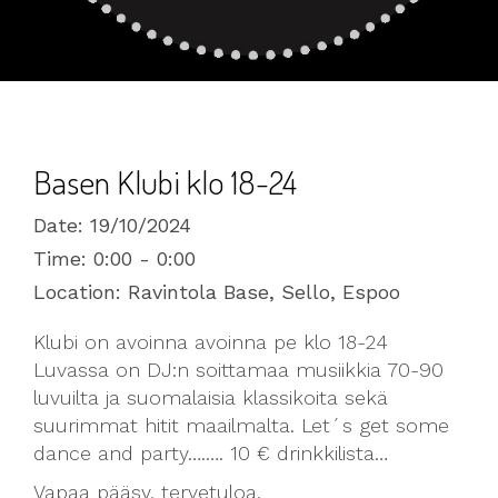
Basen Klubi klo 18-24
Date:
19/10/2024
Time:
0:00 - 0:00
Location:
Ravintola Base, Sello, Espoo
Klubi on avoinna avoinna pe klo 18-24
Luvassa on DJ:n soittamaa musiikkia 70-90
luvuilta ja suomalaisia klassikoita sekä
suurimmat hitit maailmalta. Let´s get some
dance and party….…. 10 € drinkkilista…
Vapaa pääsy, tervetuloa.