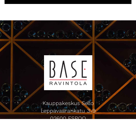
Kauppakeskus Sello
Leppävaarankatu 3-9
02600 ESPOO
p. 09-5123 6060