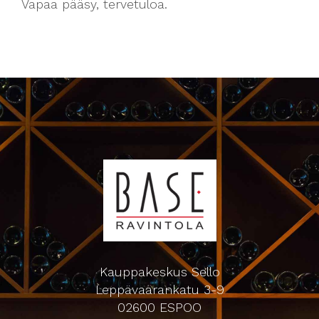
Vapaa pääsy, tervetuloa.
Kauppakeskus Sello
Leppävaarankatu 3-9
02600 ESPOO